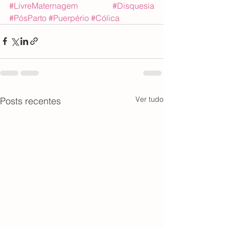
#LivreMaternagem
#Disquesia
#PósParto
#Puerpério
#Cólica
Ver tudo
Posts recentes